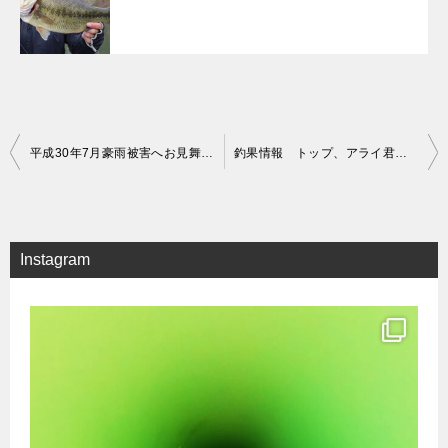
投
平成30年7月豪雨被害へお見舞い申し上げます。
釣果情報 トップ、アライ君でナイスフィッシュ！！！
稿
ナ
ビ
Instagram
ゲ
ー
シ
ョ
ン