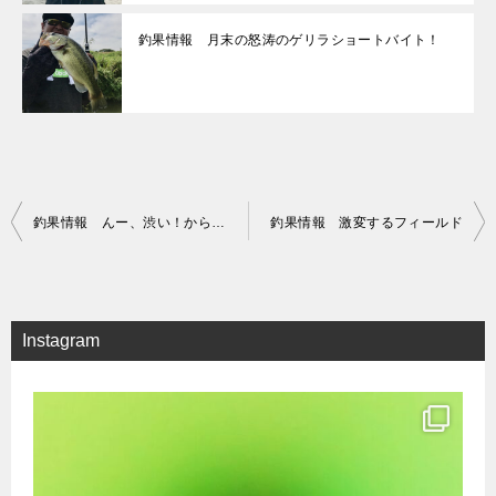
釣果情報 月末の怒涛のゲリラショートバイト！
投
釣果情報 んー、渋い！からの怒涛の6連続バイト！！
釣果情報 激変するフィールド
稿
ナ
ビ
Instagram
ゲ
ー
シ
ョ