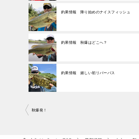
釣果情報 降り始めのナイスフィッシュ
釣果情報 秋爆はどこへ？
釣果情報 嬉しい初リバーバス
投
秋爆発！
稿
ナ
ビ