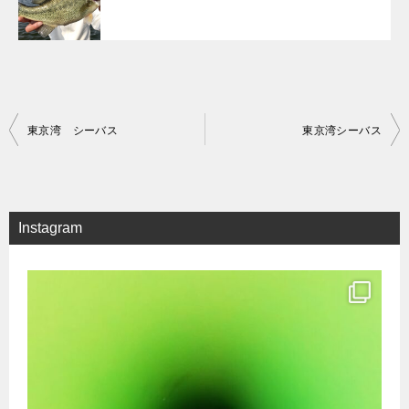
投
東京湾 シーバス
東京湾シーバス
稿
ナ
ビ
Instagram
ゲ
ー
シ
ョ
ン