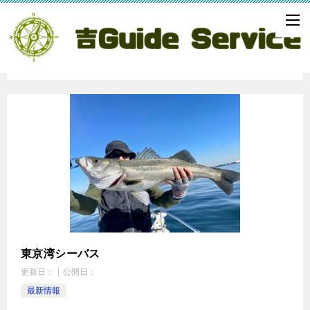
著者：meviusmaker
東京湾シーバス
更新日：
公開日：
最新情報