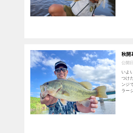
秋開
公開
いよ
つけ
ンジ
ラージ