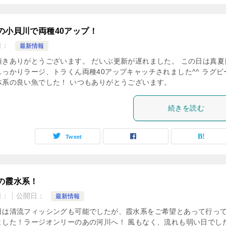
の小貝川で両種40アップ！
日：
最新情報
頂きありがとうございます。 だいぶ更新が遅れました。 この日は真夏
しっかりラージ、トラくん両種40アップキャッチされました^^ ラグビ
体系の良い魚でした！ いつもありがとうございます。
続きを読む
Tweet
の霞水系！
日：
公開日：
最新情報
日は清流フィッシングも可能でしたが、霞水系をご希望とあって行っ
ました！ラージオンリーのあの河川へ！ 風もなく、流れも弱い日でし