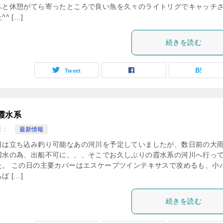
ふと休憩がてら寄ったところで良い魚を久々のライトリグでキャッチ
^ […]
続きを読む
Tweet
霞水系
日：
最新情報
日は立ち込み釣り可能なあの河川を予定していましたが、数日前の大
増水の為、出船不可に、、、そこでお久しぶりの霞水系の河川へ行っ
た。 この日の主要カバーはエスケープツインテキサスで攻めるも、小
ば […]
続きを読む