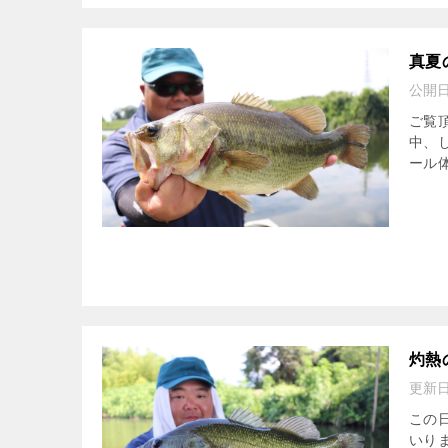
真夏
公開
ご覧
中、
ール
灼熱
更新
この
いり