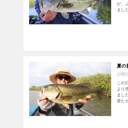
が、
ました^
夏の
公開
この
より
まし
君たち