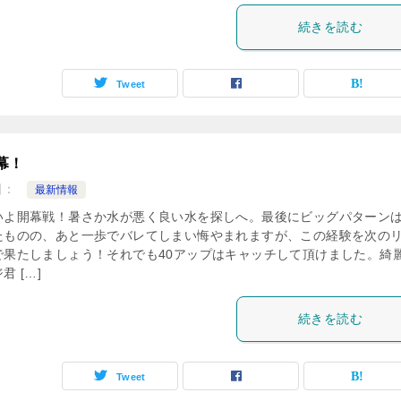
続きを読む
Tweet
幕！
日：
最新情報
いよ開幕戦！暑さか水が悪く良い水を探しへ。最後にビッグパターン
たものの、あと一歩でバレてしまい悔やまれますが、この経験を次の
で果たしましょう！それでも40アップはキャッチして頂けました。綺
君 […]
続きを読む
Tweet