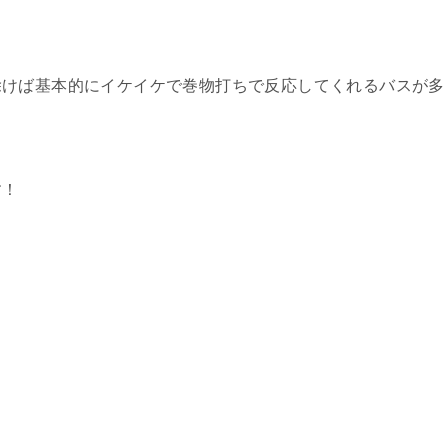
除けば基本的にイケイケで巻物打ちで反応してくれるバスが多
す！