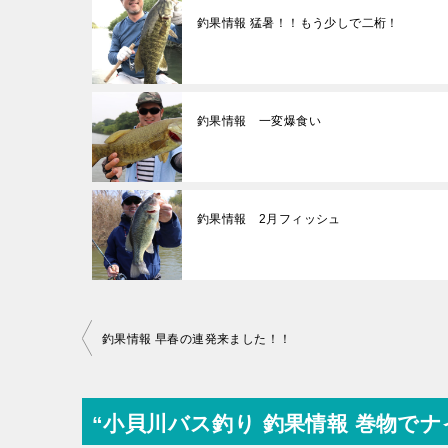
釣果情報 猛暑！！もう少しで二桁！
釣果情報 一変爆食い
釣果情報 2月フィッシュ
投
釣果情報 早春の連発来ました！！
稿
ナ
“小貝川バス釣り 釣果情報 巻物で
ビ